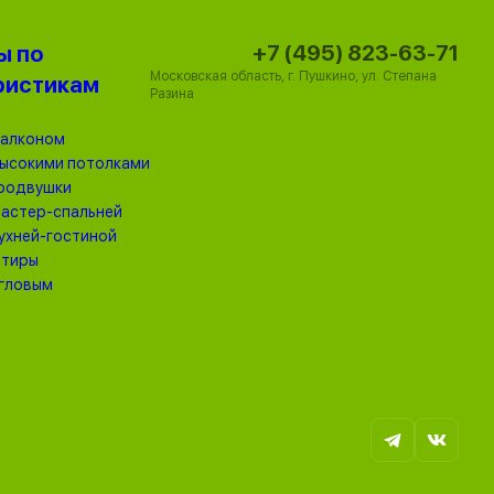
+7 (495) 823-63-71
ы по
Московская область, г. Пушкино, ул. Степана
ристикам
Разина
балконом
высокими потолками
родвушки
мастер-спальней
кухней-гостиной
ртиры
угловым