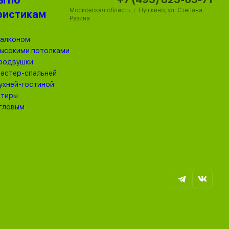
ы по
Московская область, г. Пушкино, ул. Степана
ристикам
Разина
балконом
высокими потолками
родвушки
мастер-спальней
кухней-гостиной
ртиры
угловым