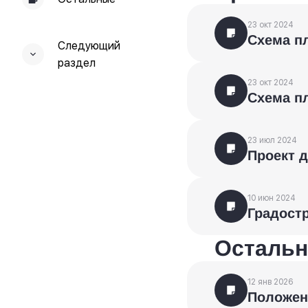
23 окт 2024
Схема п
Следующий
раздел
23 окт 2024
Схема п
23 июл 2024
Проект д
10 июн 2024
Градост
Осталь
12 янв 2026
Положен