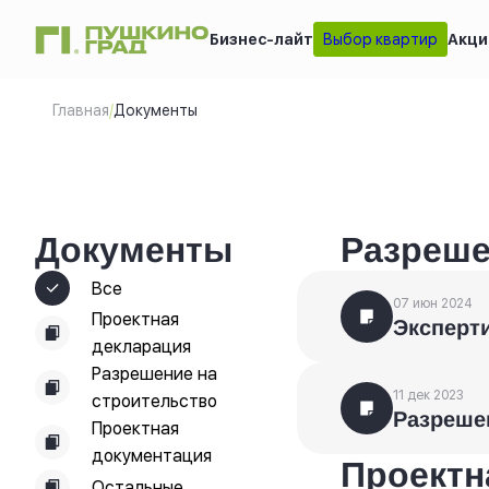
Бизнес-лайт
Выбор квартир
Акци
Главная
/
Документы
Документы
Разреше
Все
07 июн 2024
Проектная
Эксперт
декларация
Разрешение на
11 дек 2023
строительство
Разреше
Проектная
документация
Проектн
Остальные