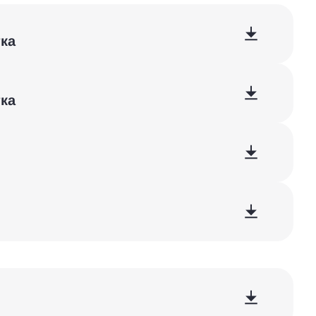
ка
ка