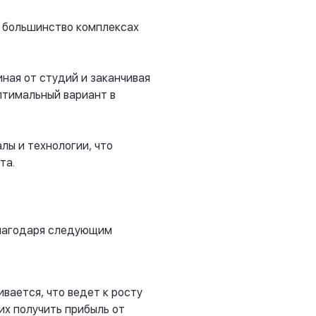
у большинство комплексах
ная от студий и заканчивая
птимальный вариант в
лы и технологии, что
та.
благодаря следующим
вается, что ведет к росту
их получить прибыль от