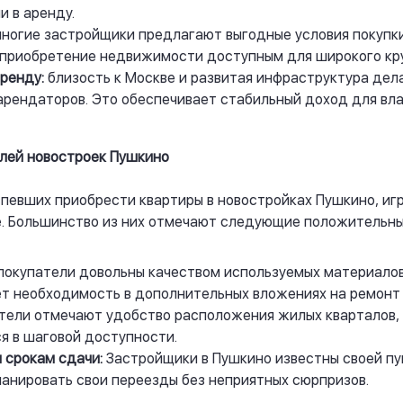
 в аренду.
ногие застройщики предлагают выгодные условия покупки
т приобретение недвижимости доступным для широкого кру
ренду:
близость к Москве и развитая инфраструктура де
арендаторов. Это обеспечивает стабильный доход для вл
елей новостроек Пушкино
спевших приобрести квартиры в новостройках Пушкино, иг
е. Большинство из них отмечают следующие положительны
покупатели довольны качеством используемых материалов
ет необходимость в дополнительных вложениях на ремонт 
ели отмечают удобство расположения жилых кварталов, 
я в шаговой доступности.
 срокам сдачи:
Застройщики в Пушкино известны своей пу
ланировать свои переезды без неприятных сюрпризов.