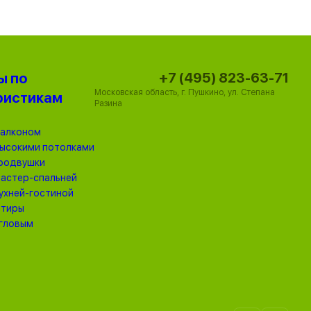
+7 (495) 823-63-71
ы по
Московская область, г. Пушкино, ул. Степана
ристикам
Разина
балконом
высокими потолками
родвушки
мастер-спальней
кухней-гостиной
ртиры
угловым