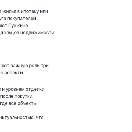
 жилья в ипотеку или
га покупателей.
лают Пушкино
адельцев недвижимости.
рают важную роль при
е аспекты:
 и уровнем отделки
после покупки.
где все объекты
нктуальностью, что