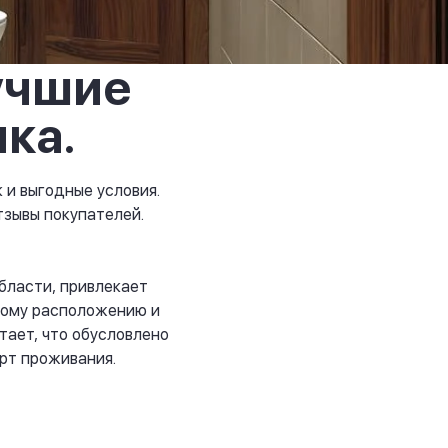
учшие
ка.
 и выгодные условия.
тзывы покупателей.
бласти, привлекает
кому расположению и
тает, что обусловлено
рт проживания.