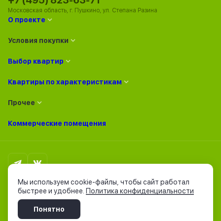
+7 (495) 823-63-71
Московская область, г. Пушкино, ул. Степана Разина
О проекте
Условия покупки
Выбор квартир
Квартиры по характеристикам
Прочее
Коммерческие помещения
Политика конфиденциальности
Мы используем cookie-файлы, чтобы сайт работал
Согласие на обработку персональных данных
быстрее и удобнее.
Политика конфиденциальности
Согласие на получение рассылки рекламно-информационных
материалов
Понятно
Разработано