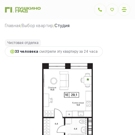
2
Студия
29.08 м
6 921 040 руб.
Главная
/
Выбор квартир
/
Студия
Ипотека
от 15 509 руб.
Чистовая отделка
33 человекa
смотрели эту квартиру за 24 часа