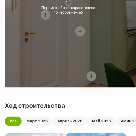
Перемещайтесь вправо-влево
по изображению
Ход строительства
Все
Март 2026
Апрель 2026
Май 2026
Июнь 2