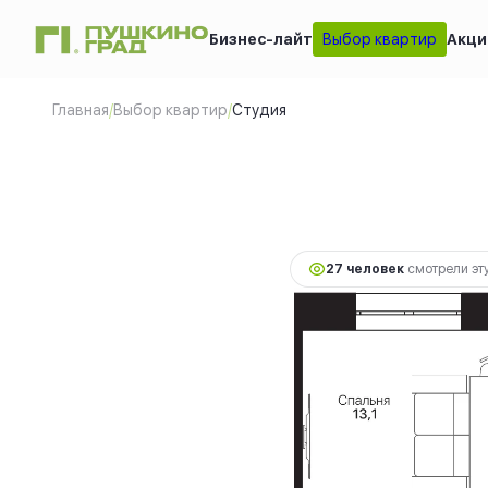
Бизнес-лайт
Выбор квартир
Акци
Студия
2
29.71 м
7 219 530 руб.
Главная
/
Выбор квартир
/
Студия
27 человек
смотрели эту