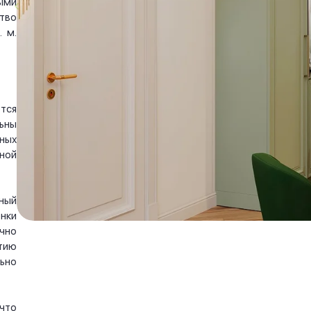
ыми
тво
 м.
тся
ьны
ных
ной
ный
нки
чно
тию
ьно
что