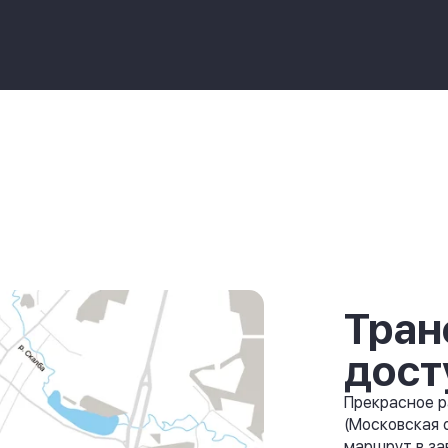
Тран
дост
Прекрасное р
(Московская 
маршрут в за