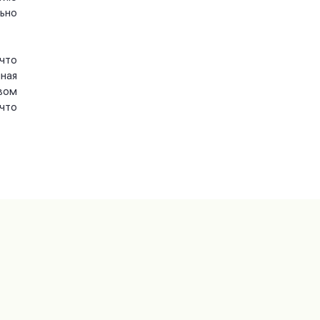
ьно
что
ная
вом
что