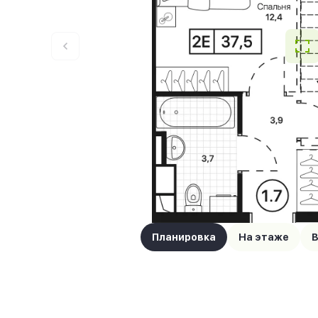
Планировка
На этаже
В