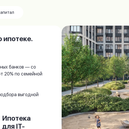
капитал
 ипотеке.
ных банков — со
от 20% по семейной
 подбора выгодной
Ипотека
для IT-