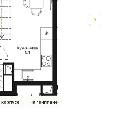
 корпусе
На генплане