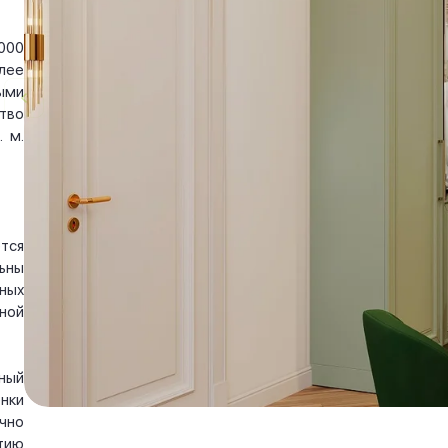
000
лее
ыми
тво
 м.
тся
ьны
ных
ной
ный
нки
чно
тию