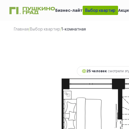
Бизнес-лайт
Выбор квартир
Акци
1-комнатная
12 00
2
37.5 м
9 37
Главная
/
Выбор квартир
/
1-комнатная
25 человек
смотрели эту