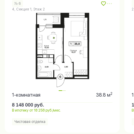
№ 6
4, Секция 1, Этаж 2
2
2
1-комнатная
38.8 м
8 148 000
руб.
В ипотеку от 18 258 руб./мес.
В
Чистовая отделка