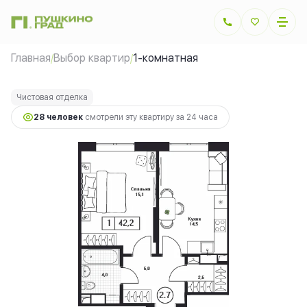
2
1-комнатная
42.2 м
11 816 000 руб.
Главная
Выбор квартир
1-комнатная
/
/
Ипотека
от 26 477 руб.
Чистовая отделка
28 человек
смотрели эту квартиру за 24 часа