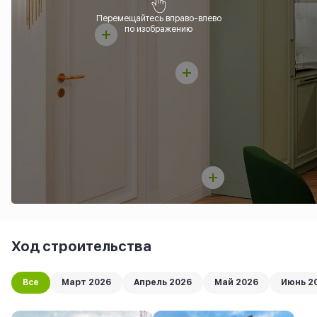
Перемещайтесь вправо-влево
по изображению
Ход строительства
Все
Март 2026
Апрель 2026
Май 2026
Июнь 2