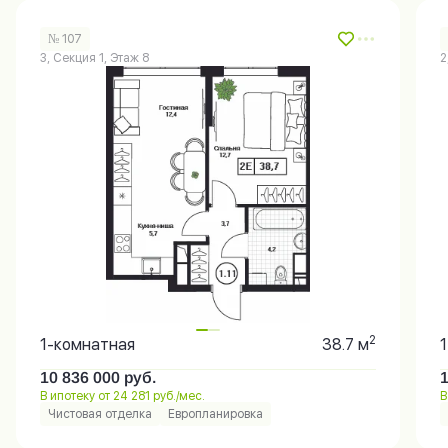
№ 107
3, Секция 1, Этаж 8
2
2
1-комнатная
38.7 м
10 836 000
руб.
В ипотеку от 24 281 руб./мес.
В
Чистовая отделка
Европланировка