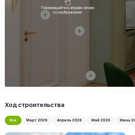
Перемещайтесь вправо-влево
по изображению
Ход строительства
Все
Март 2026
Апрель 2026
Май 2026
Июнь 2