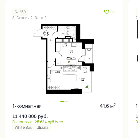
№ 259
3, Секция 2, Этаж 2
2
2
1-комнатная
41.6 м
11 440 000
руб.
В ипотеку от 25 634 руб./мес.
В
White Box
Школа