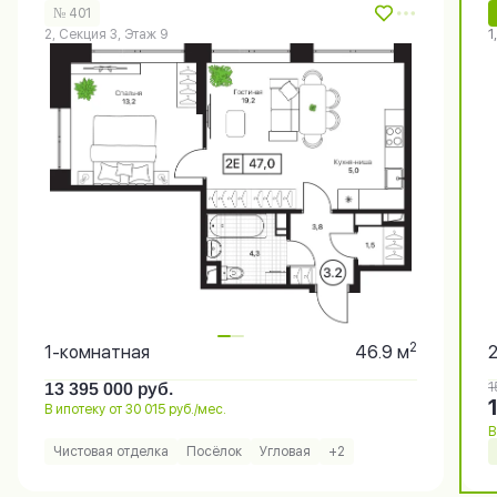
№ 401
2, Секция 3, Этаж 9
1
2
1-комнатная
46.9 м
13 395 000
руб.
1
В ипотеку от 30 015 руб./мес.
В
Чистовая отделка
Посёлок
Угловая
+2