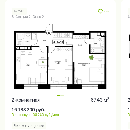
№ 248
6, Секция 2, Этаж 2
6
2
2-комнатная
67.43 м
16 183 200
руб.
В ипотеку от 36 263 руб./мес.
В
Чистовая отделка