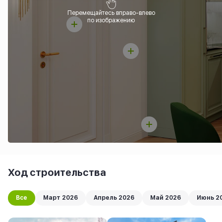
Перемещайтесь вправо-влево
по изображению
Ход строительства
Все
Март 2026
Апрель 2026
Май 2026
Июнь 2