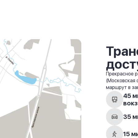
Тран
дост
Прекрасное р
(Московская 
маршрут в за
45 м
вокз
35 м
15 м