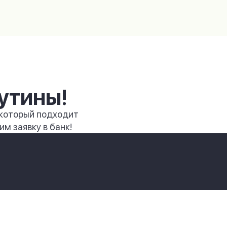
утины!
 который подходит
м заявку в банк!