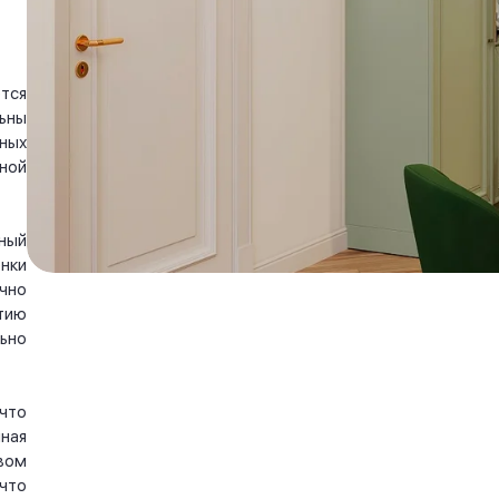
тся
ьны
ных
ной
ный
нки
чно
тию
ьно
что
ная
вом
что