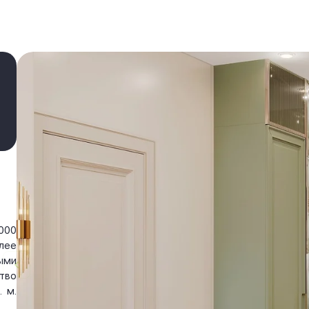
000
лее
ыми
тво
 м.