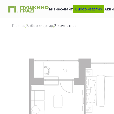
Бизнес-лайт
Выбор квартир
Акци
2-комнатная
2
53.1 м
Цен
Главная
/
Выбор квартир
/
2-комнатная