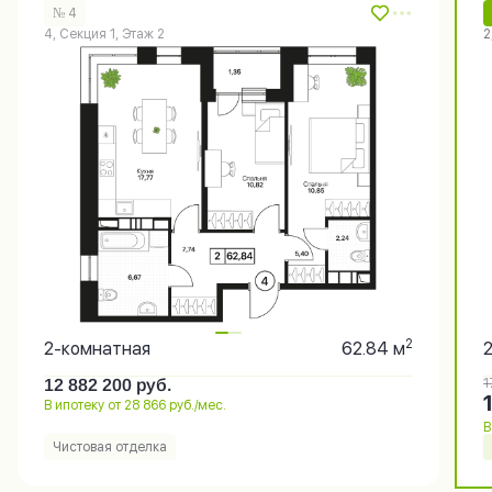
№ 4
4, Секция 1, Этаж 2
2
2
2-комнатная
62.84 м
12 882 200
руб.
1
В ипотеку от 28 866 руб./мес.
В
Чистовая отделка