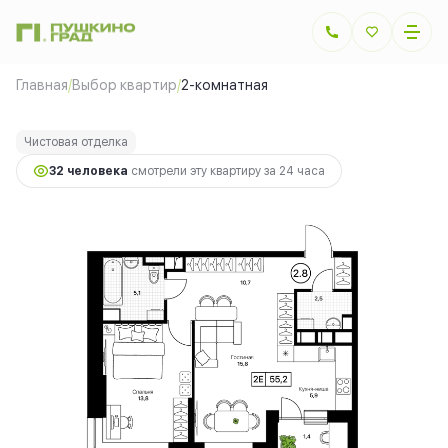
2
2-комнатная
54.5 м
15 260 000 руб.
Главная
/
Выбор квартир
/
2-комнатная
Ипотека
от 34 194 руб.
Чистовая отделка
32 человекa
смотрели эту квартиру за 24 часа