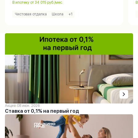
В ипотеку от 34 015 руб./мес.
В
Чистовая отделка
Школа
+1
Акция
08 июн. 2026
Ставка от 0,1% на первый год