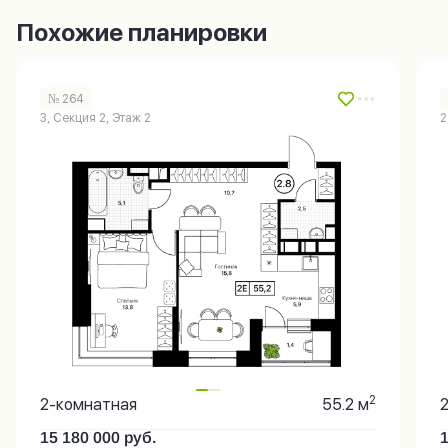
Похожие планировки
№ 264
3, Секция 2, Этаж 2
2
2
2-комнатная
55.2 м
15 180 000
руб.