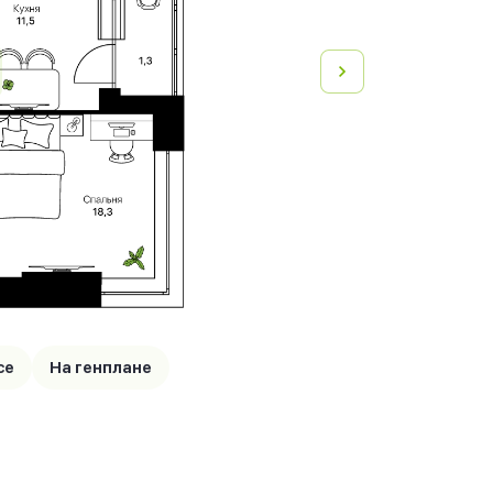
се
На генплане