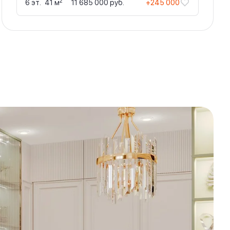
2
6 эт.
41 м
11 685 000 руб.
+245 000