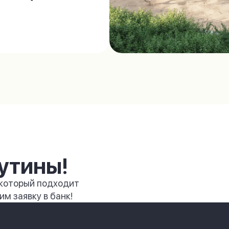
утины!
 который подходит
м заявку в банк!