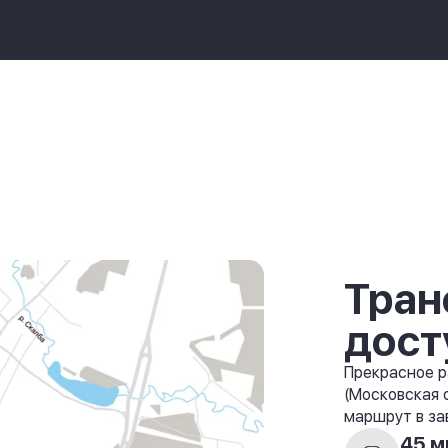
Тран
дост
Прекрасное р
(Московская 
маршрут в за
45 м