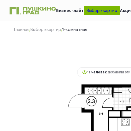
Бизнес-лайт
Выбор квартир
Акци
1-комнатная
2
41.6 м
11 4
Главная
/
Выбор квартир
/
1-комнатная
11 человек
добавили эту 