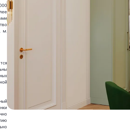
000
лее
ыми
тво
 м.
тся
ьны
ных
ной
ный
нки
чно
тию
ьно