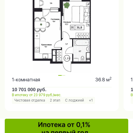
2
1-комнатная
36.8 м
10 701 000
руб.
В ипотеку от 23 979 руб./мес.
В
Чистовая отделка
2 этап
С лоджией
+1