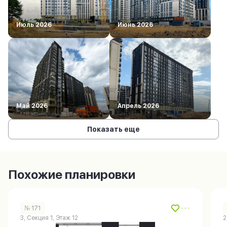
Июль 2026
Июнь 2026
Май 2026
Апрель 2026
Показать еще
Похожие планировки
№ 171
3, Секция 1, Этаж 12
2