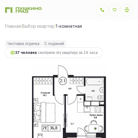
2
1-комнатная
36.8 м
10 488 000 руб.
Главная
/
Выбор квартир
/
1-комнатная
Ипотека
от 23 501 руб.
Чистовая отделка
С лоджией
37 человек
смотрели эту квартиру за 24 часа