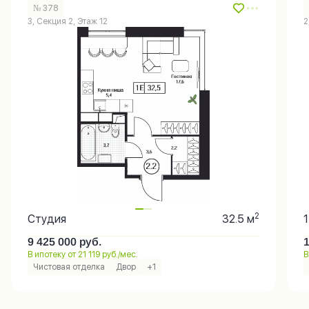
№ 378
3, Секция 2, Этаж 12
2
2
Студия
32.5 м
9 425 000
руб.
В ипотеку от 21 119 руб./мес.
В
Чистовая отделка
Двор
+1