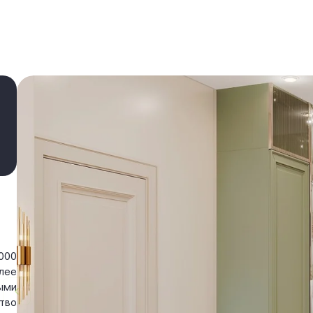
000
лее
ыми
тво