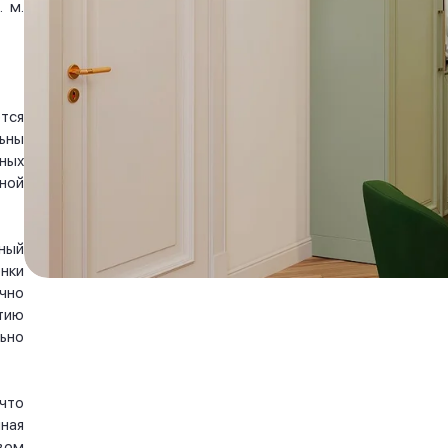
 м.
тся
ьны
ных
ной
ный
нки
чно
тию
ьно
что
ная
вом