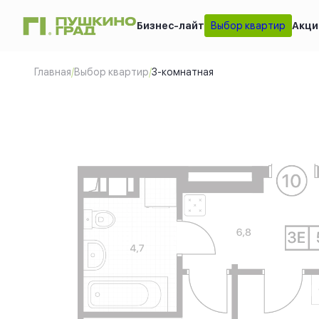
Бизнес-лайт
Выбор квартир
Акци
3-комнатная
2
53.45 м
Це
Главная
/
Выбор квартир
/
3-комнатная