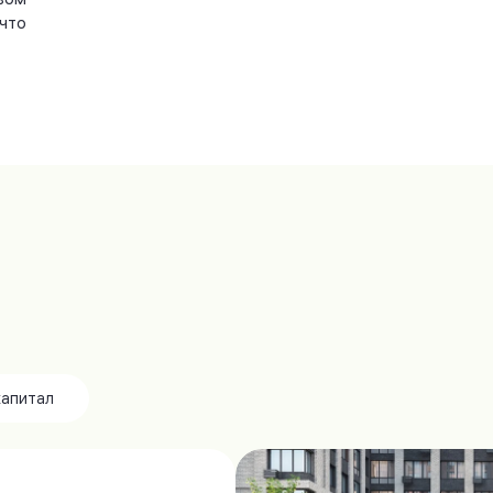
что
капитал