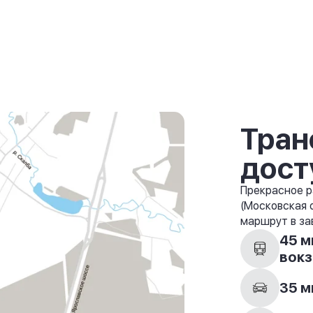
Тран
дост
Прекрасное р
(Московская 
маршрут в за
45 м
вокз
35 м