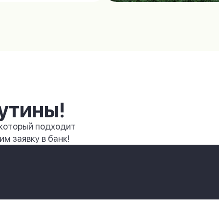
утины!
 который подходит
м заявку в банк!