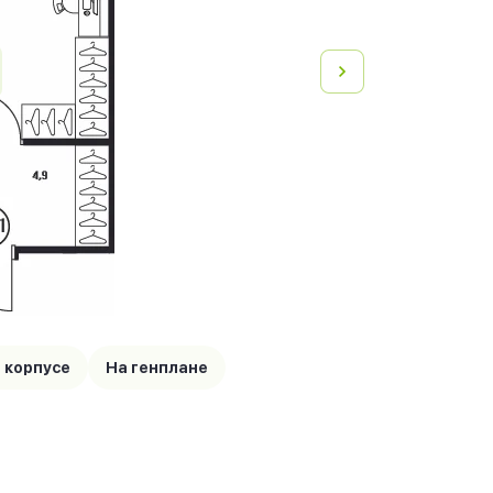
 корпусе
На генплане