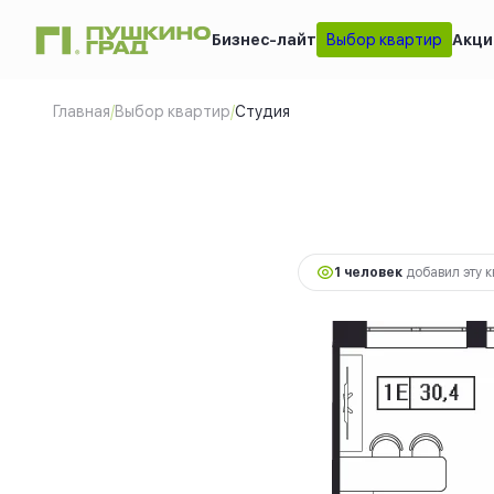
Бизнес-лайт
Выбор квартир
Акци
Студия
2
30.4 м
8 360 000 руб.
И
Главная
/
Выбор квартир
/
Студия
1 человек
добавил эту к