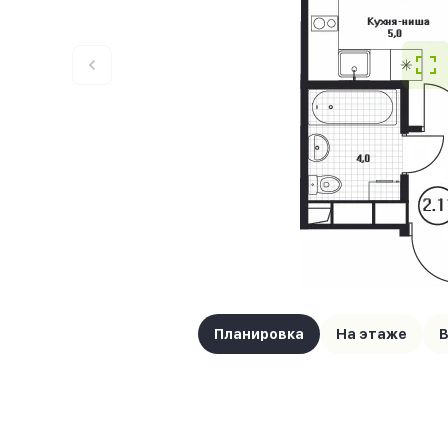
Планировка
На этаже
В