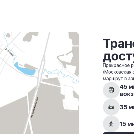
Тран
дост
Прекрасное р
(Московская 
маршрут в за
45 м
вокз
35 м
15 м