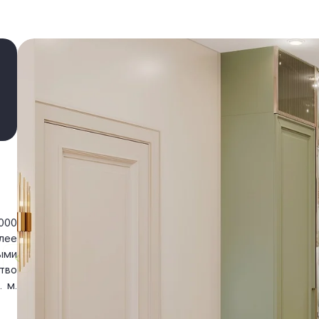
000
лее
ыми
тво
 м.