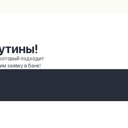
утины!
 который подходит
м заявку в банк!