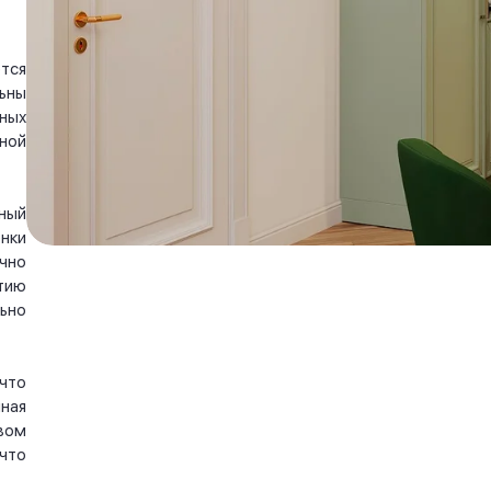
тся
ьны
ных
ной
ный
нки
чно
тию
ьно
что
ная
вом
что