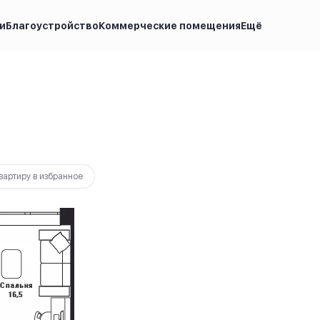
и
Благоустройство
Коммерческие помещения
Ещё
потека
от 18 733 руб.
вартиру в избранное