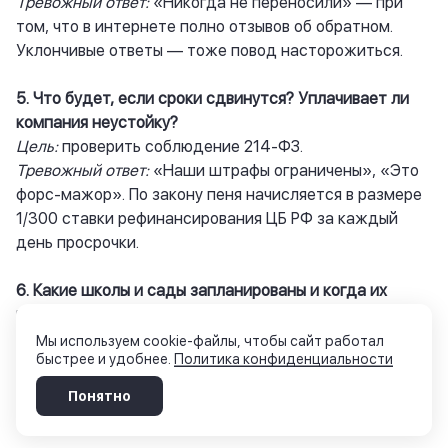
Тревожный ответ:
«Никогда не переносили» — при
том, что в интернете полно отзывов об обратном.
Уклончивые ответы — тоже повод насторожиться.
5. Что будет, если сроки сдвинутся? Уплачивает ли
компания неустойку?
Цель:
проверить соблюдение 214-ФЗ.
Тревожный ответ:
«Наши штрафы ограничены», «Это
форс-мажор». По закону пеня начисляется в размере
1/300 ставки рефинансирования ЦБ РФ за каждый
день просрочки.
6. Какие школы и сады запланированы и когда их
введут?
Цель:
избежать инфраструктурной изоляции.
Мы используем cookie-файлы, чтобы сайт работал
быстрее и удобнее.
Политика конфиденциальности
Тревожный ответ:
«Школу построит муниципалитет,
мы за это не отвечаем». В хорошем ответе менеджер
Понятно
показывает ГПЗУ со сроками социальной застройки.