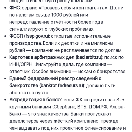
входит в известную группу компаний.
ФНС:
сервис «Проверь себя и контрагента». Долги
по налогам свыше 1000 рублей или
непредставление отчётности более года
сигнализируют о глубоких проблемах.
ФССП (
fssp.gov.ru
):
открытые исполнительные
производства. Если их десятки и на миллионы
рублей — компания не расплачивается по долгам.
Картотека арбитражных дел (
kad.arbitr.ru
):
поиск по
ИНН/ОГРН. Фильтруйте дела, где компания —
ответчик. Особое внимание — искам о банкротстве.
Единый федеральный реестр сведений о
банкротстве (
bankrot.fedresurs.ru
):
должно быть
абсолютно пусто.
Аккредитация в банках:
если ЖК аккредитован 3-5
крупными банками (Сбербанк, ВТБ, ДОМ.РФ, Альфа-
Банк) — это знак качества. Банки пропускают
девелоперов через жёсткий комплаенс, прежде
чем выдавать под них проектное финансирование и