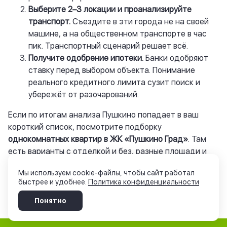
Выберите 2–3 локации и проанализируйте
транспорт.
Съездите в эти города не на своей
машине, а на общественном транспорте в час
пик. Транспортный сценарий решает всё.
Получите одобрение ипотеки.
Банки одобряют
ставку перед выбором объекта. Понимание
реального кредитного лимита сузит поиск и
убережёт от разочарований.
Если по итогам анализа Пушкино попадает в ваш
короткий список, посмотрите подборку
однокомнатных квартир в ЖК «Пушкино Град»
. Там
есть варианты с отделкой и без, разные площади и
этажи. Можно записаться на просмотр района — без
Мы используем cookie-файлы, чтобы сайт работал
офисной презентации, в формате «приехали, прошли
быстрее и удобнее.
Политика конфиденциальности
пешком по двору, дошли до электрички, вернулись».
Это самый честный способ проверить локацию.
Понятно