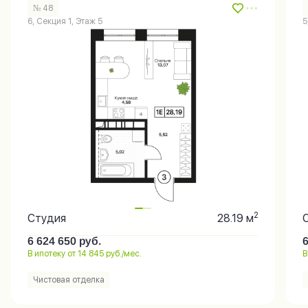
№ 48
6, Секция 1, Этаж 5
5
2
Студия
28.19 м
6 624 650
руб.
В ипотеку от 14 845 руб./мес.
В
Чистовая отделка