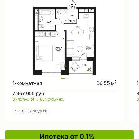
2
1-комнатная
36.55 м
7 967 900
руб.
В ипотеку от 17 854 руб./мес.
В
Чистовая отделка