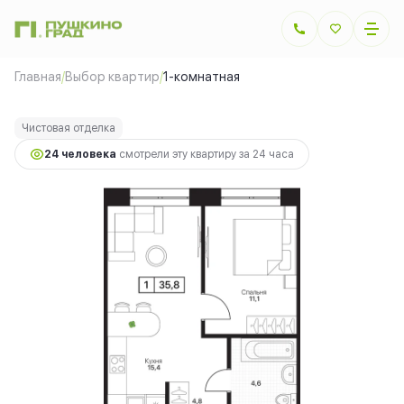
2
1-комнатная
35.75 м
7 793 500 руб.
Главная
/
Выбор квартир
/
1-комнатная
Ипотека
от 17 464 руб.
Чистовая отделка
24 человекa
смотрели эту квартиру за 24 часа