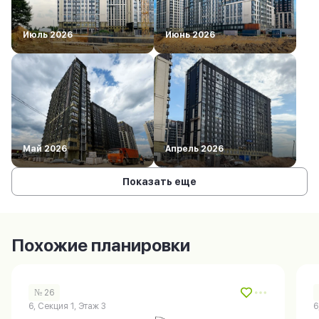
Июль 2026
Июнь 2026
Май 2026
Апрель 2026
Показать еще
Похожие планировки
№ 26
6, Секция 1, Этаж 3
6