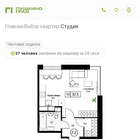
2
Студия
32.5 м
9 425 000 руб.
Главная
Выбор квартир
Студия
/
/
Ипотека
от 21 119 руб.
Чистовая отделка
37 человек
смотрели эту квартиру за 24 часа