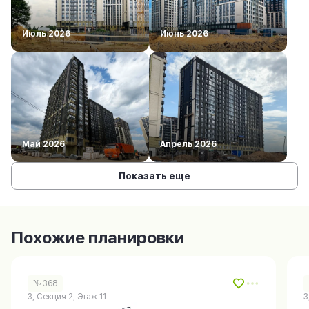
Июль 2026
Июнь 2026
Май 2026
Апрель 2026
Показать еще
Похожие планировки
№ 368
3, Секция 2, Этаж 11
3