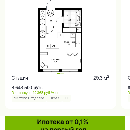
2
Студия
29.3 м
8 643 500
руб.
В ипотеку от 19 368 руб./мес.
В
Чистовая отделка
Школа
+1