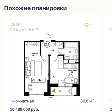
Похожие планировки
№ 281
2, Секция 2, Этаж 10
2
2
1-комнатная
36.8 м
10 488 000
руб.