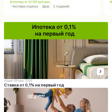
В ипотеку от 23 501 руб./мес.
В
Чистовая отделка
Двор
С лоджией
Акция
08 июн. 2026
Ставка от 0,1% на первый год