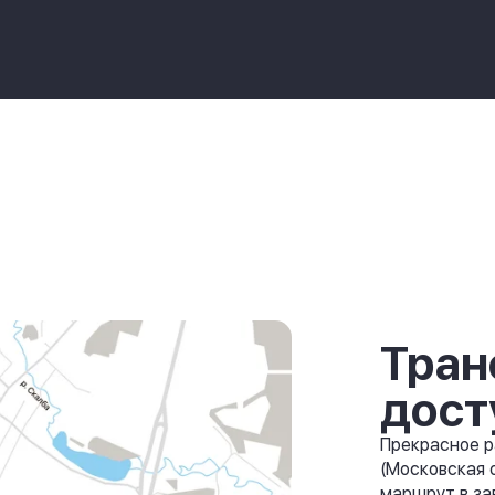
Тран
дост
Прекрасное р
(Московская 
маршрут в за