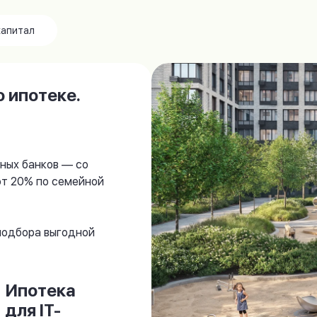
капитал
 ипотеке.
ных банков — со
от 20% по семейной
 подбора выгодной
Ипотека
для IT-