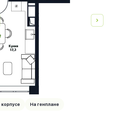
 корпусе
На генплане