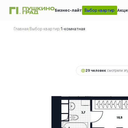
Бизнес-лайт
Выбор квартир
Акци
1-комнатная
10 67
2
38.8 м
9 118
Главная
/
Выбор квартир
/
1-комнатная
29 человек
смотрели эту