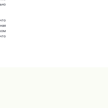
ьно
что
ная
вом
что