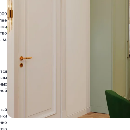
000
лее
ыми
тво
 м.
тся
ьны
ных
ной
ный
нки
чно
тию