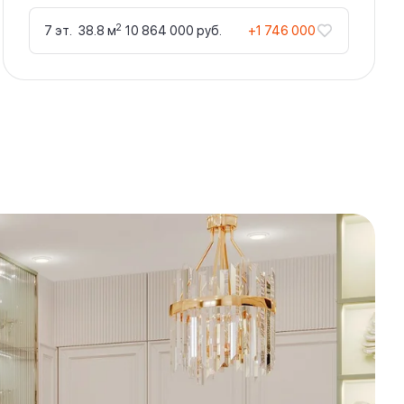
2
7 эт.
38.8 м
10 864 000 руб.
+1 746 000