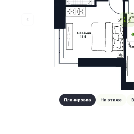
Планировка
На этаже
В