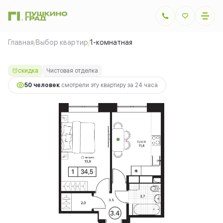
2
1-комнатная
8 280 000 руб.
34.5 м
9 832 500 руб.
Главная
/
Выбор квартир
/
1-комнатная
Ипотека
от 18 554 руб.
скидка
Чистовая отделка
50 человек
смотрели эту квартиру за 24 часа