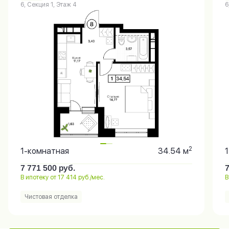
6, Секция 1, Этаж 4
6
2
1-комнатная
34.54 м
7 771 500
руб.
В ипотеку от 17 414 руб./мес.
В
Чистовая отделка