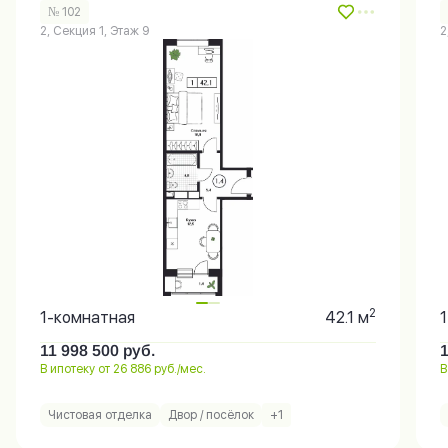
№ 102
2, Секция 1, Этаж 9
2
2
1-комнатная
42.1 м
11 998 500
руб.
В ипотеку от 26 886 руб./мес.
В
Чистовая отделка
Двор / посёлок
+1