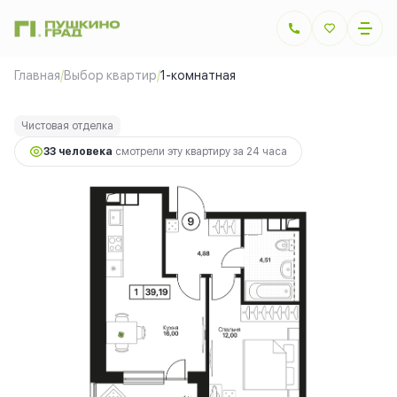
2
1-комнатная
39.19 м
8 739 370 руб.
Главная
/
Выбор квартир
/
1-комнатная
Ипотека
от 19 583 руб.
Чистовая отделка
33 человекa
смотрели эту квартиру за 24 часа