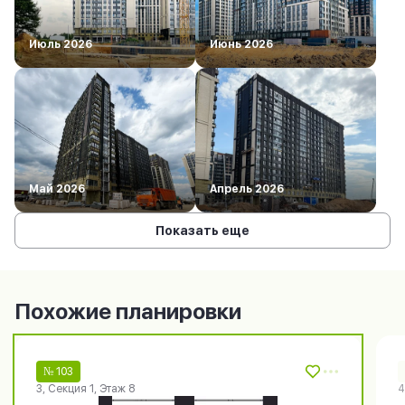
Июль 2026
Июнь 2026
Май 2026
Апрель 2026
Показать еще
Похожие планировки
№ 103
3, Секция 1, Этаж 8
4