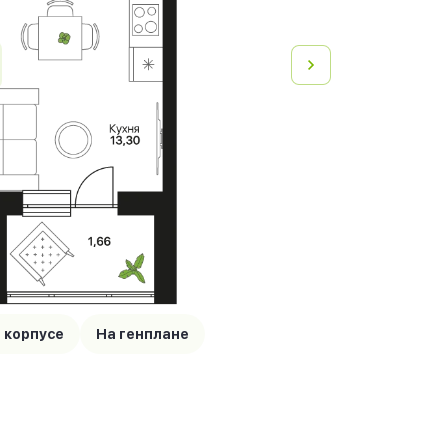
 корпусе
На генплане