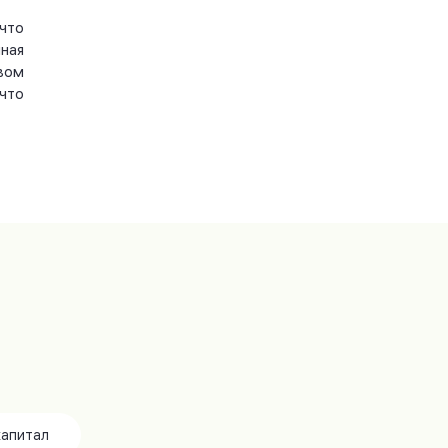
что
ная
вом
что
капитал