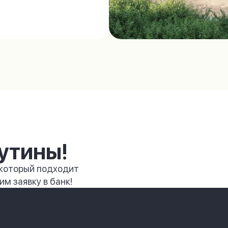
утины!
 который подходит
м заявку в банк!