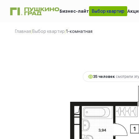
Бизнес-лайт
Выбор квартир
Акци
1-комнатная
2
36.55 м
7 9
Главная
/
Выбор квартир
/
1-комнатная
35 человек
смотрели эту