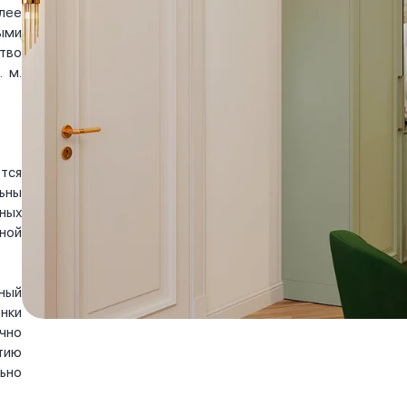
лее
ыми
тво
 м.
тся
ьны
ных
ной
ный
нки
чно
тию
ьно