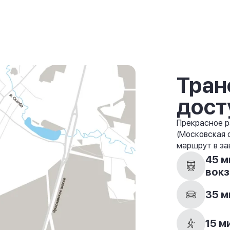
Тран
дост
Прекрасное р
(Московская 
маршрут в за
45 м
вокз
35 м
15 м