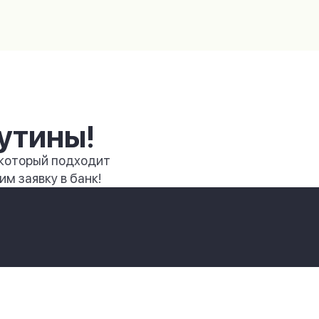
утины!
 который подходит
м заявку в банк!