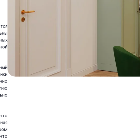
тся
ьны
ных
ной
ный
нки
чно
тию
ьно
что
ная
вом
что