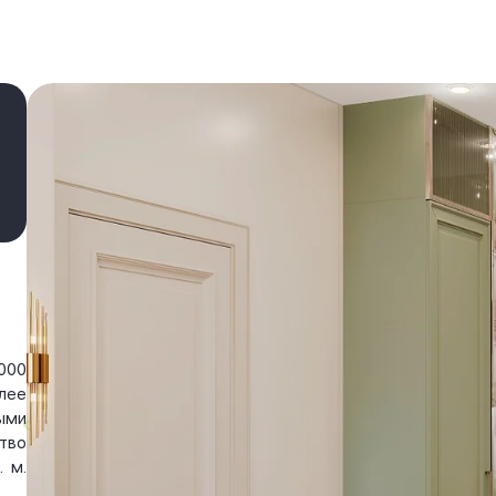
000
лее
ыми
тво
 м.