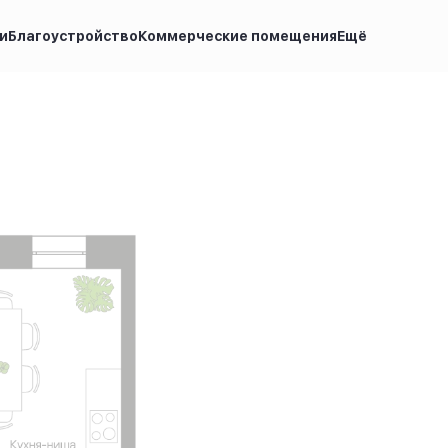
и
Благоустройство
Коммерческие помещения
Ещё
осу
Ипотека
от 11 794 руб.