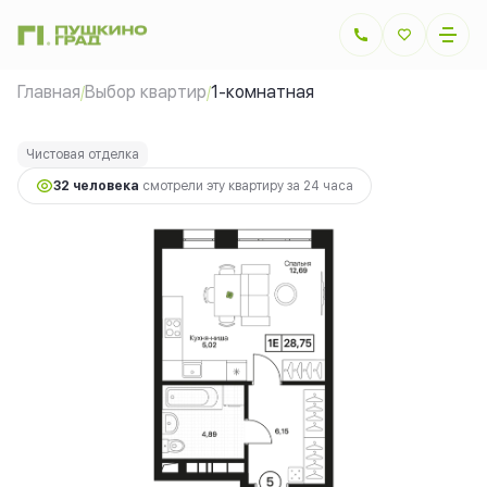
2
1-комнатная
28.75 м
6 756 250 руб.
Главная
Выбор квартир
1-комнатная
/
/
Ипотека
от 15 139 руб.
Чистовая отделка
32 человекa
смотрели эту квартиру за 24 часа