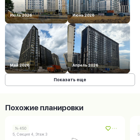
Июль 2026
Июнь 2026
Май 2026
Апрель 2026
Показать еще
Похожие планировки
№ 450
5, Секция 4, Этаж 3
5