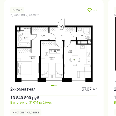
№ 247
6, Секция 2, Этаж 2
5
2
2-комнатная
57.67 м
13 840 800
руб.
В ипотеку от 31 014 руб./мес.
В
Чистовая отделка