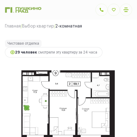
2
2-комнатная
59.08 м
12 584 000 руб.
Главная
/
Выбор квартир
/
2-комнатная
Ипотека
от 28 198 руб.
Чистовая отделка
29 человек
смотрели эту квартиру за 24 часа