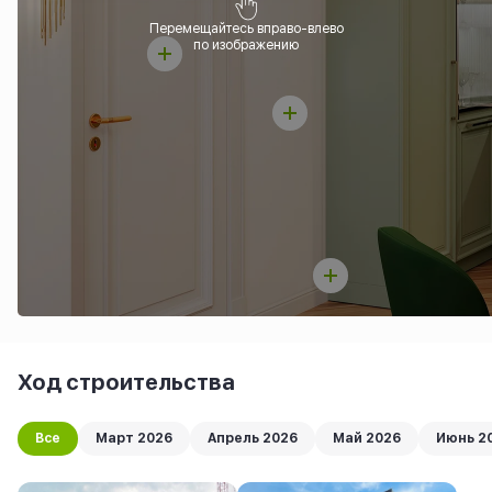
Перемещайтесь вправо-влево
по изображению
Ход строительства
Все
Март 2026
Апрель 2026
Май 2026
Июнь 2