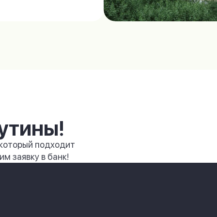
утины!
 который подходит
м заявку в банк!