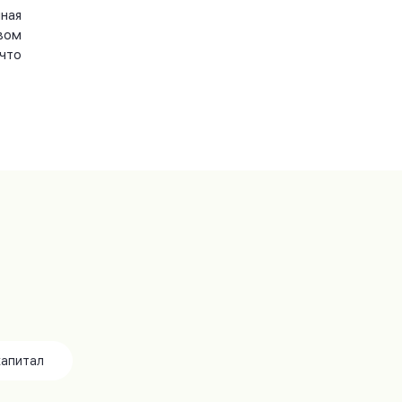
ная
вом
что
капитал