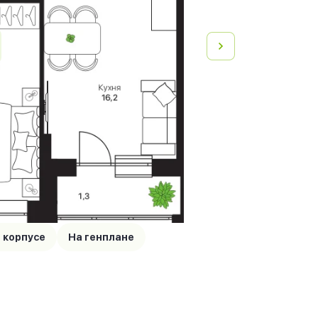
 корпусе
На генплане