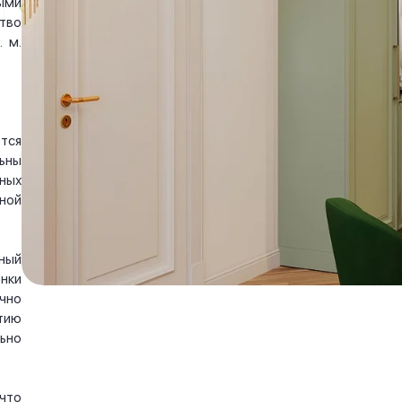
ыми
тво
 м.
тся
ьны
ных
ной
ный
нки
чно
тию
ьно
что