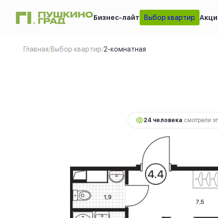
Бизнес-лайт
Выбор квартир
Акци
2-комнатная
2
53.9 м
15 
Главная
/
Выбор квартир
/
2-комнатная
24 человекa
смотрели эт