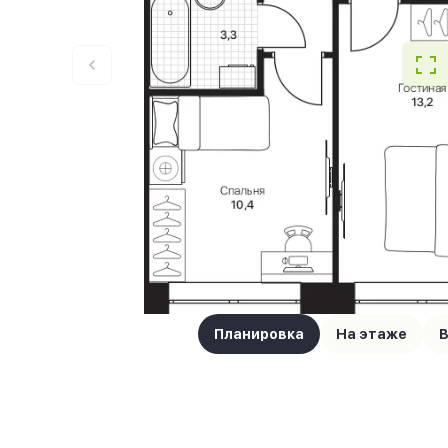
Планировка
На этаже
В