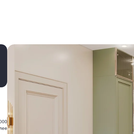
000
лее