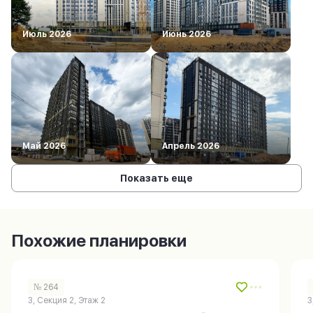
Июль 2026
Июнь 2026
Май 2026
Апрель 2026
Показать еще
Похожие планировки
№ 264
3, Секция 2, Этаж 2
3