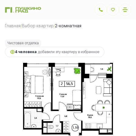
2
2-комнатная
56.5 м
15 820 000 руб.
Главная
/
Выбор квартир
/
2-комнатная
Ипотека
от 35 449 руб.
Чистовая отделка
4 человекa
добавили эту квартиру в избранное