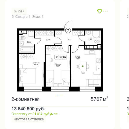
№ 247
6, Секция 2, Этаж 2
2
2
2-комнатная
57.67 м
13 840 800
руб.
В ипотеку от 31 014 руб./мес.
В
Чистовая отделка