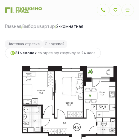
2
2-комнатная
52.3 м
14 905 500 руб.
Главная
/
Выбор квартир
/
2-комнатная
Ипотека
от 33 400 руб.
Чистовая отделка
С лоджией
31 человек
смотрел эту квартиру за 24 часа