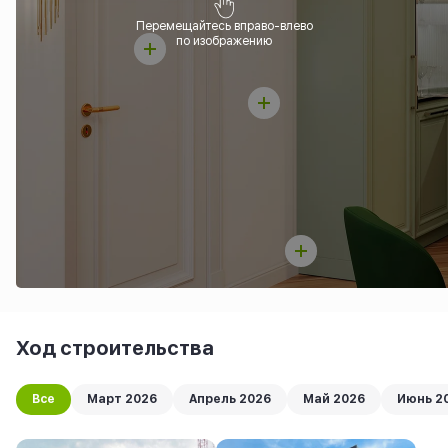
Перемещайтесь вправо-влево
по изображению
Ход строительства
Все
Март 2026
Апрель 2026
Май 2026
Июнь 2