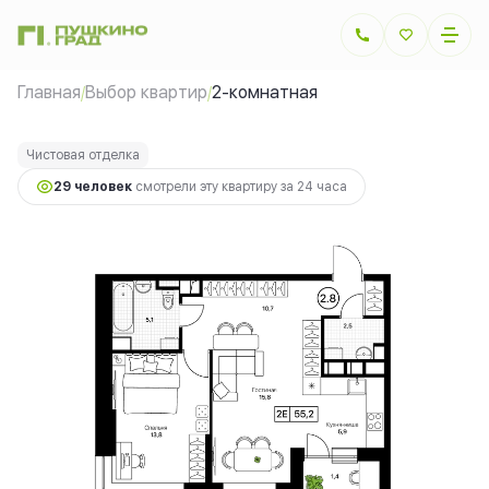
2
2-комнатная
54.5 м
15 260 000 руб.
Главная
Выбор квартир
2-комнатная
/
/
Ипотека
от 34 194 руб.
Чистовая отделка
29 человек
смотрели эту квартиру за 24 часа