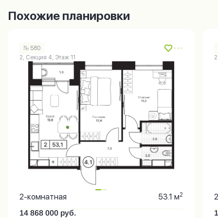
Похожие планировки
№ 580
2, Секция 4, Этаж 11
2
2
2-комнатная
53.1 м
14 868 000
руб.