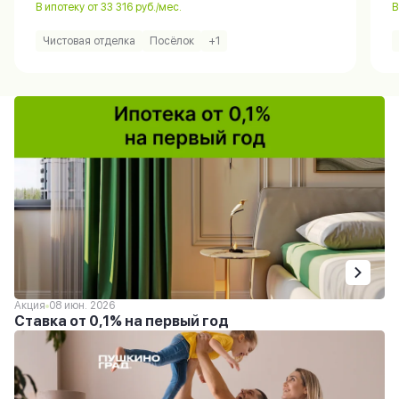
В ипотеку от 33 316 руб./мес.
В
Чистовая отделка
Посёлок
+1
Акция
08 июн. 2026
Ставка от 0,1% на первый год