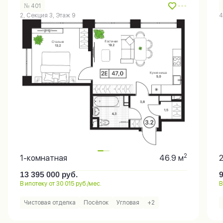
№ 401
2, Секция 3, Этаж 9
4
2
1-комнатная
46.9 м
13 395 000
руб.
В ипотеку от 30 015 руб./мес.
В
Чистовая отделка
Посёлок
Угловая
+2