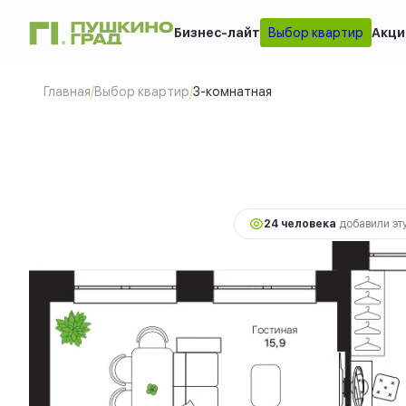
Бизнес-лайт
Выбор квартир
Акци
3-комнатная
19 320 
2
69 м
14 490
Главная
/
Выбор квартир
/
3-комнатная
24 человекa
добавили эту