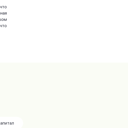
что
ная
вом
что
капитал