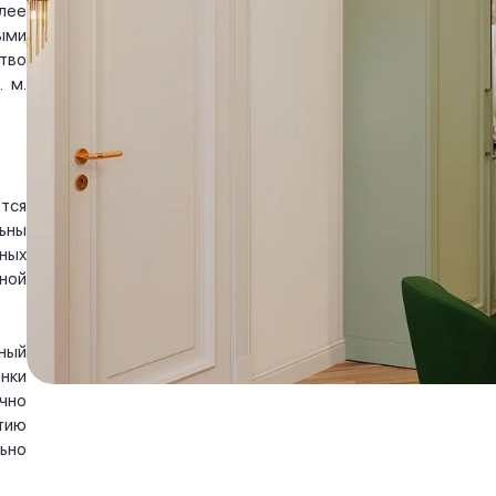
лее
ыми
тво
 м.
тся
ьны
ных
ной
ный
нки
чно
тию
ьно