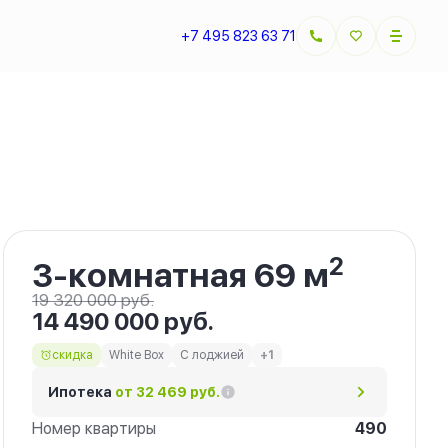
+7 495 823 63 71
Забронировать
2
3-комнатная 69 м
19 320 000 руб.
14 490 000 руб.
скидка
White Box
С лоджией
+1
Ипотека
от 32 469 руб.
Номер квартиры
490