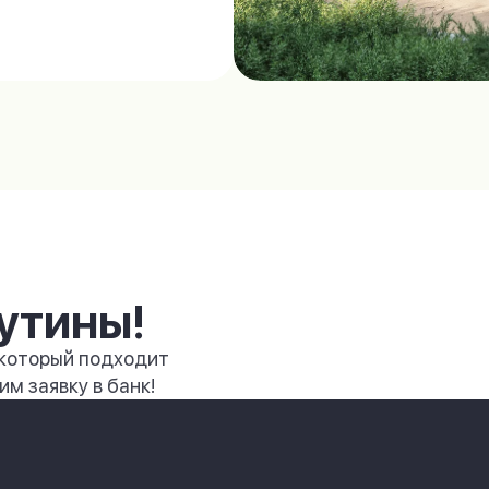
утины!
 который подходит
м заявку в банк!