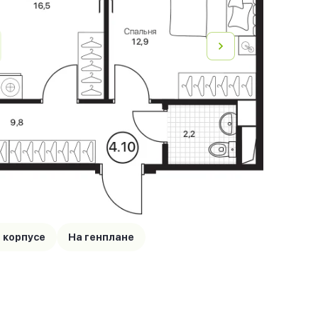
 корпусе
На генплане