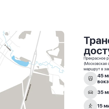
Тран
дост
Прекрасное р
(Московская 
маршрут в за
45 м
вокз
35 м
15 м