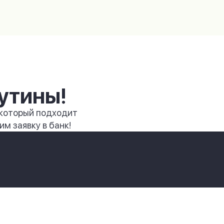
утины!
 который подходит
м заявку в банк!