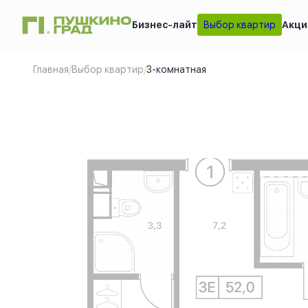
Бизнес-лайт
Выбор квартир
Акци
3-комнатная
2
51.87 м
Це
Главная
/
Выбор квартир
/
3-комнатная