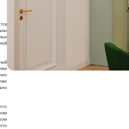
тся
ьны
ных
ной
ный
нки
чно
тию
ьно
что
ная
вом
что