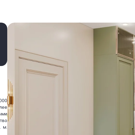
000
лее
ыми
тво
 м.