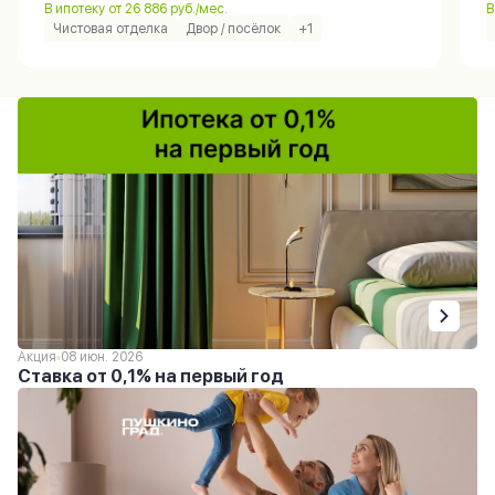
В ипотеку от 26 886 руб./мес.
В
Чистовая отделка
Двор / посёлок
+1
Акция
08 июн. 2026
Ставка от 0,1% на первый год