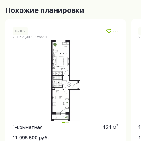
Похожие планировки
№ 102
2, Секция 1, Этаж 9
2
2
1-комнатная
42.1 м
11 998 500
руб.