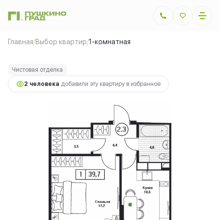
2
1-комнатная
39.7 м
10 917 500 руб.
Главная
/
Выбор квартир
/
1-комнатная
Ипотека
от 24 464 руб.
Чистовая отделка
2 человекa
добавили эту квартиру в избранное