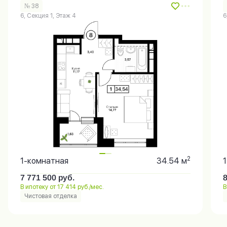
№ 38
6, Секция 1, Этаж 4
6
2
1-комнатная
34.54 м
7 771 500
руб.
В ипотеку от 17 414 руб./мес.
В
Чистовая отделка