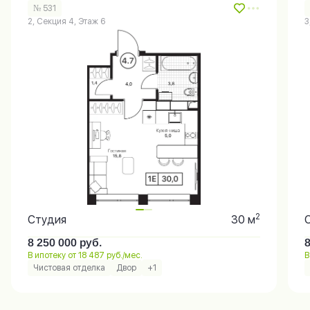
№ 531
2, Секция 4, Этаж 6
3
2
Студия
30 м
8 250 000
руб.
В ипотеку от 18 487 руб./мес.
В
Чистовая отделка
Двор
+1