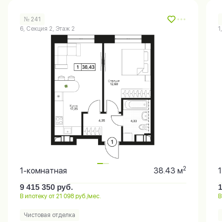
№ 241
6, Секция 2, Этаж 2
1
2
1-комнатная
38.43 м
9 415 350
руб.
В ипотеку от 21 098 руб./мес.
В
Чистовая отделка