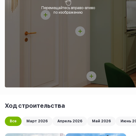
Перемещайтесь вправо-влево
по изображению
Ход строительства
Все
Март 2026
Апрель 2026
Май 2026
Июнь 2