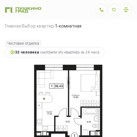
2
1-комнатная
38.43 м
9 991 800 руб.
Главная
/
Выбор квартир
/
1-комнатная
Ипотека
от 22 389 руб.
Чистовая отделка
32 человекa
смотрели эту квартиру за 24 часа