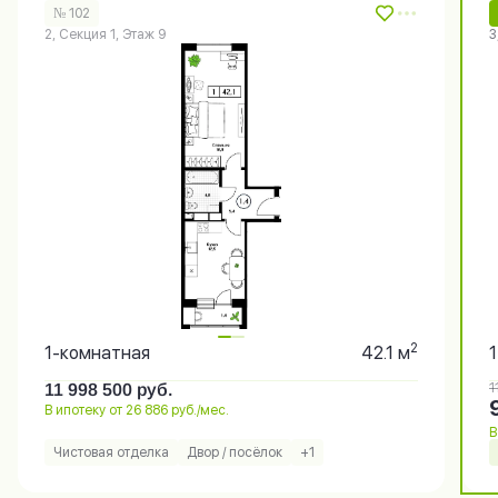
№ 102
2, Секция 1, Этаж 9
3
2
1-комнатная
42.1 м
11 998 500
руб.
1
В ипотеку от 26 886 руб./мес.
В
Чистовая отделка
Двор / посёлок
+1