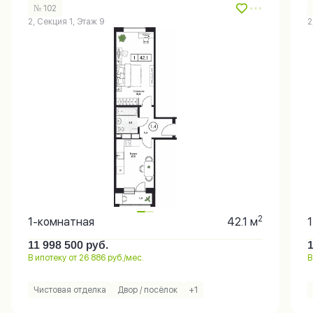
№ 102
2, Секция 1, Этаж 9
2
2
1-комнатная
42.1 м
11 998 500
руб.
В ипотеку от 26 886 руб./мес.
В
Чистовая отделка
Двор / посёлок
+1