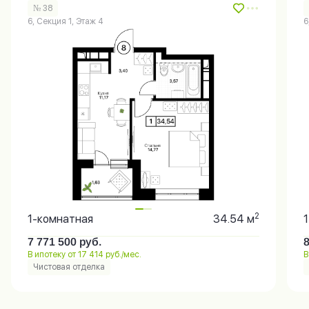
№ 38
6, Секция 1, Этаж 4
6
2
1-комнатная
34.54 м
7 771 500
руб.
В ипотеку от 17 414 руб./мес.
В
Чистовая отделка