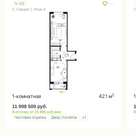
№ 102
2, Секция 1, Этаж 9
2
2
1-комнатная
42.1 м
11 998 500
руб.
В ипотеку от 26 886 руб./мес.
В
Чистовая отделка
Двор / посёлок
+1