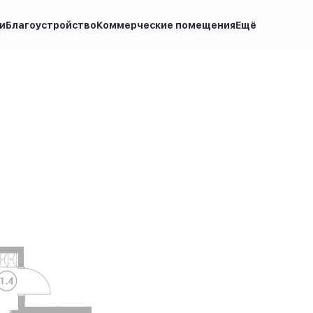
и
Благоустройство
Коммерческие помещения
Ещё
по запросу
Ипотека
от 14 908 руб.