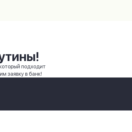
утины!
 который подходит
м заявку в банк!