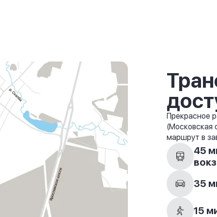
Тран
дост
Прекрасное р
(Московская 
маршрут в за
45 м
вокз
35 м
15 м