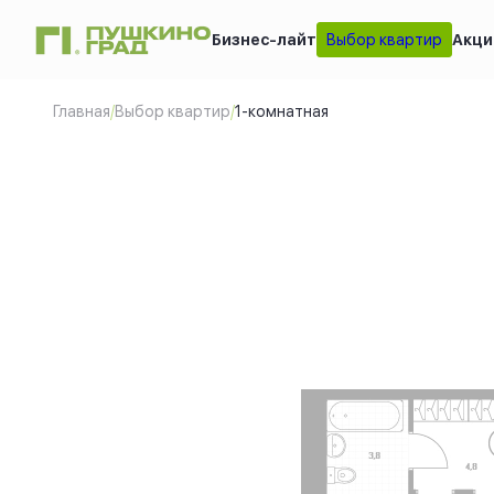
Бизнес-лайт
Выбор квартир
Акци
1-комнатная
2
35 м
Цена 
Главная
/
Выбор квартир
/
1-комнатная