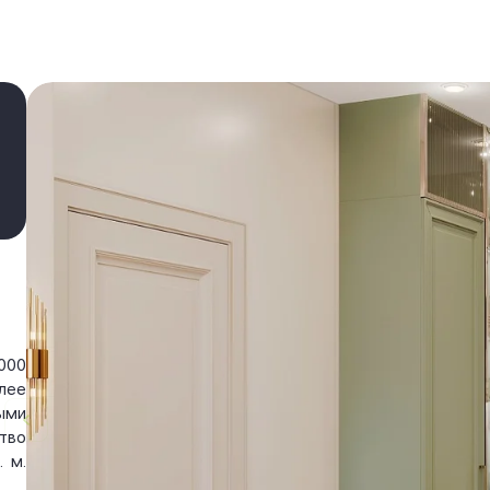
000
лее
ыми
тво
 м.