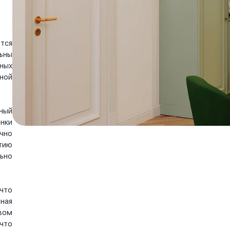
тся
ьны
ных
ной
ный
нки
чно
тию
ьно
что
ная
вом
что